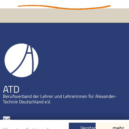
ATD
Berufsverband der Lehrer und Lehrerinnen für Alexander-
Technik Deutschland e.V.
mail(at)alexander-technik-deutschland.org
Verstanden
mehr